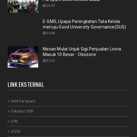
20.47
April 20, 2019
BUSSINES
E-SMS, Upaya Peningkatan Tata Kelola
Nissan Mulai Unjuk Gigi Penjualan Livina Masuk 10
menuju Good University Governance(GUG)
Besar - Ok...
05.08
April 20, 2019
BUSSINES
Nissan Mulai Unjuk Gigi Penjualan Livina
Masuk 10 Besar - Okezone
SUV China Ini Kembali Tumbangkan CR-V dan Glory
03.02
580 - VIVA -...
April 20, 2019
NEWSOMATIC_0_0
LINK EKSTERNAL
Apple-Qualcomm Damai, iPhone 5G Bisa Segera
Rilis? - Inilah ...
April 20, 2019
IAIN Parepare
Fakultas FEBI
LPM
LP2M