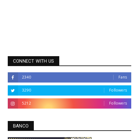
CONNECT WITH US
2340
Fans
3290
Followers
5212
Followers
BANCO