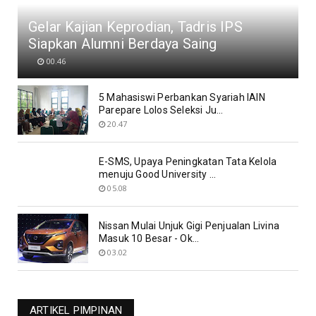
Gelar Kajian Keprodian, Tadris IPS
Siapkan Alumni Berdaya Saing
00.46
5 Mahasiswi Perbankan Syariah IAIN
Parepare Lolos Seleksi Ju...
20.47
E-SMS, Upaya Peningkatan Tata Kelola
menuju Good University ...
05.08
Nissan Mulai Unjuk Gigi Penjualan Livina
Masuk 10 Besar - Ok...
03.02
ARTIKEL PIMPINAN