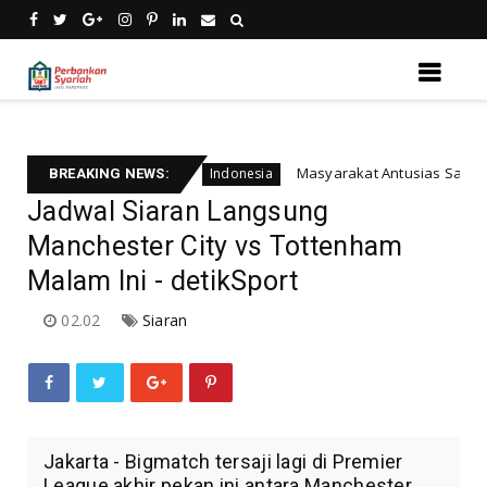
ership Training
Masyarakat Antusias Sambut Jokowi d
Indonesia
BREAKING NEWS:
Jadwal Siaran Langsung
Manchester City vs Tottenham
Malam Ini - detikSport
02.02
Siaran
Jakarta - Bigmatch tersaji lagi di Premier
League akhir pekan ini antara Manchester