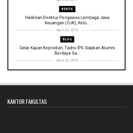
BERITA
Hadirkan Direktur Pengawas Lembaga Jasa
Keuangan (OJK), Ketu...
April 26, 2019
BLOG
Gelar Kajian Keprodian, Tadris IPS Siapkan Alumni
Berdaya Sa...
April 26, 2019
BERITA
5 Mahasiswi Perbankan Syariah IAIN Parepare Lolos
Seleksi Ju...
April 25, 2019
KANTOR FAKULTAS
BERITA
Cetak Calon Pemimpin yang berkarakter dan
visioner, Hima Pro...
April 24, 2019
INDONESIA